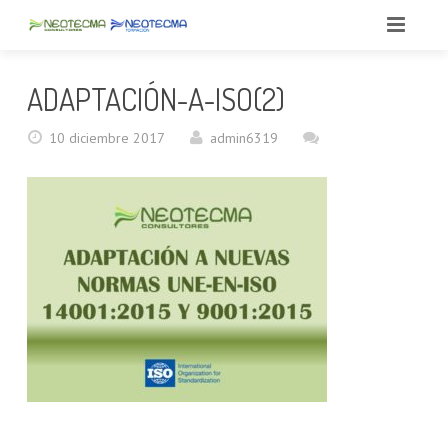
INICIO
ADAPTACIÓN-A-ISO(2)
QUIÉNES SOMOS
10 diciembre 2017
admin6319
SERVICIOS
BLOG
CONSULTORÍA AMBIENTAL
CONTACTO
FORMACIÓN
SGA (ISO 14001)
SGC (ISO 9001)
PROA
OTROS SERVICIOS
TALLER ROBÓTICA
OTROS TALLERES